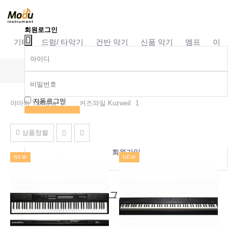
회원로그인
기타
드럼/ 타악기
건반 악기
신품 악기
엠프
이펙
전자 피아노
자동로그인
야마하 Yamaha
0
커즈와일 Kuzweil
1
상품정렬
회원가입
NEW
NEW
회원정보찾기
소셜계정으로 로그인
로그인
로그인
네이버
카카오